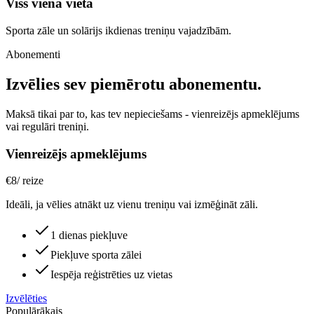
Viss vienā vietā
Sporta zāle un solārijs ikdienas treniņu vajadzībām.
Abonementi
Izvēlies sev piemērotu abonementu.
Maksā tikai par to, kas tev nepieciešams - vienreizējs apmeklējums
vai regulāri treniņi.
Vienreizējs apmeklējums
€
8
/
reize
Ideāli, ja vēlies atnākt uz vienu treniņu vai izmēģināt zāli.
1 dienas piekļuve
Piekļuve sporta zālei
Iespēja reģistrēties uz vietas
Izvēlēties
Populārākais