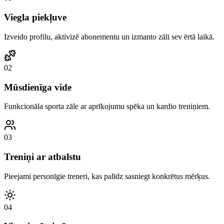
Viegla piekļuve
Izveido profilu, aktivizē abonementu un izmanto zāli sev ērtā laikā.
0
2
Mūsdienīga vide
Funkcionāla sporta zāle ar aprīkojumu spēka un kardio treniņiem.
0
3
Treniņi ar atbalstu
Pieejami personīgie treneri, kas palīdz sasniegt konkrētus mērķus.
0
4