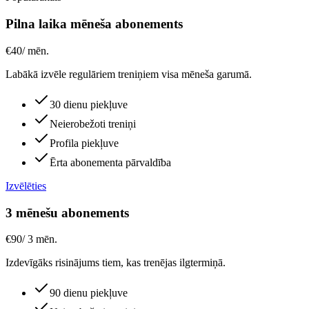
Pilna laika mēneša abonements
€
40
/
mēn.
Labākā izvēle regulāriem treniņiem visa mēneša garumā.
30 dienu piekļuve
Neierobežoti treniņi
Profila piekļuve
Ērta abonementa pārvaldība
Izvēlēties
3 mēnešu abonements
€
90
/
3 mēn.
Izdevīgāks risinājums tiem, kas trenējas ilgtermiņā.
90 dienu piekļuve