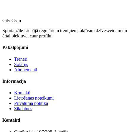
City Gym
Sporta zāle Liepājā regulāriem treniņiem, aktīvam dzīvesveidam un
ērtai piekļuvei caur profilu.
Pakalpojumi
Treneri
Solārijs
Abonementi
Informācija
Kontakti
Lietošanas noteikumi
Privātuma politika
Sīkdatnes
Kontakti
Ganību iela 197/205, Liepāja