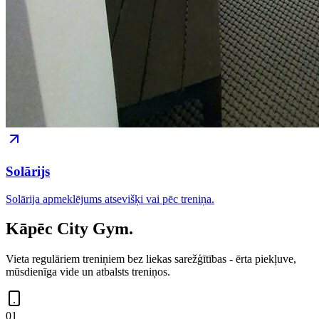
Solārijs
Solārija apmeklējums atsevišķi vai pēc treniņa.
Kāpēc
City Gym
.
Vieta regulāriem treniņiem bez liekas sarežģītības - ērta piekļuve,
mūsdienīga vide un atbalsts treniņos.
0
1