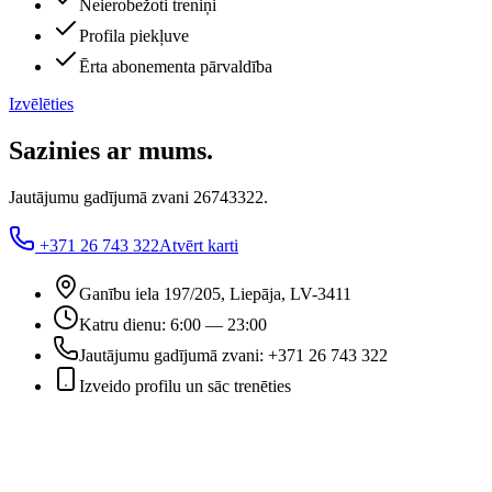
Neierobežoti treniņi
Profila piekļuve
Ērta abonementa pārvaldība
Izvēlēties
Sazinies ar mums.
Jautājumu gadījumā zvani 26743322.
+371 26 743 322
Atvērt karti
Ganību iela 197/205, Liepāja, LV-3411
Katru dienu: 6:00 — 23:00
Jautājumu gadījumā zvani: +371 26 743 322
Izveido profilu un sāc trenēties